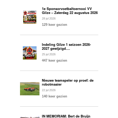
1e Sponsorvoetbaltoernooi VV
Gilze – Zaterdag 22 augustus 2026
28
jul
2026
129 keer gezien
Indeling Gilze 1 seizoen 2026-
2027 gewijzigd....
25
jul
2026
447 keer gezien
Nieuwe teamspeler op proef: de
robotmaaier
22
jul
2026
140 keer gezien
IN MEMORIAM: Bert de Bruijn