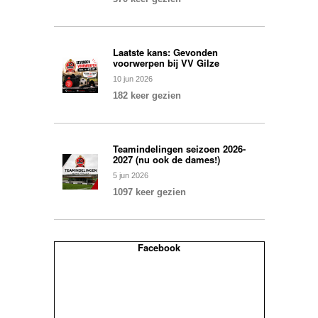
Laatste kans: Gevonden
voorwerpen bij VV Gilze
10
jun
2026
182 keer gezien
Teamindelingen seizoen 2026-
2027 (nu ook de dames!)
5
jun
2026
1097 keer gezien
Facebook