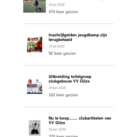
19
jul
2026
474 keer gezien
Inschrijfgelden jeugdkamp zijn
terugbetaald
16
jul
2026
92 keer gezien
Uitbreiding toiletgroep
clubgebouw VV Gilze
29
jun
2026
162 keer gezien
Nu te koop....... clubartikelen van
VV Gilze
29
jun
2026
370 keer gezien