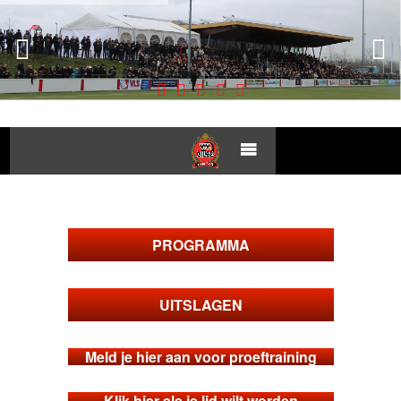
PROGRAMMA
UITSLAGEN
Meld je hier aan voor proeftraining
Klik hier als je lid wilt worden