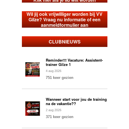
Wil jij ook vrijwilliger worden bij VV
Gilze? Vraag nu informatie of een
aanmeldformulier aan
CLUBNIEUWS
Reminder!!! Vacature: Assistent-
trainer Gilze 1
4
aug
2026
751 keer gezien
Wanneer start voor jou de training
na de vakantie??
2
aug
2026
371 keer gezien